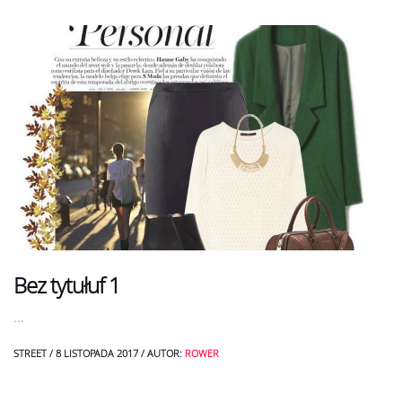
Bez tytułuf 1
…
STREET
/
8 LISTOPADA 2017
/
AUTOR:
ROWER