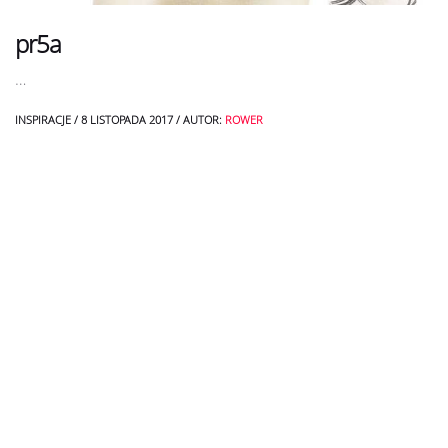
pr5a
…
INSPIRACJE
/
8 LISTOPADA 2017
/
AUTOR:
ROWER
Zapisz się do newslettera
→
Copyright 2016 Agencja Rower. Wszelkie prawa zastrzeżone.