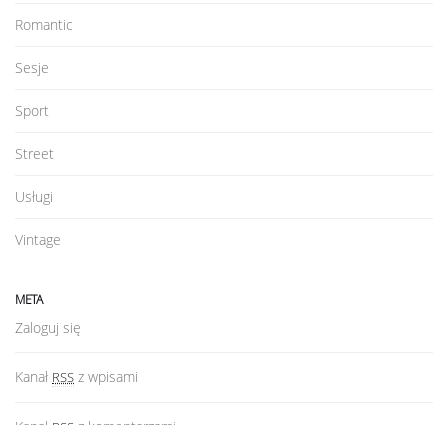
Romantic
Sesje
Sport
Street
Usługi
Vintage
META
Zaloguj się
Kanał
z wpisami
RSS
Kanał
z komentarzami
RSS